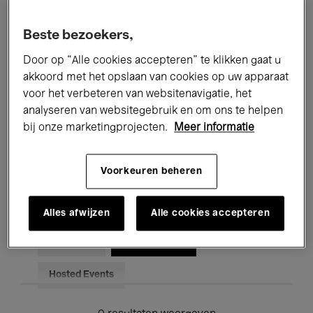
Alle evenementen
Concerten
Beste bezoekers,
Tentoonstellingen
Films
Door op “Alle cookies accepteren” te klikken gaat u
akkoord met het opslaan van cookies op uw apparaat
Performances
Lezingen & Debatten
voor het verbeteren van websitenavigatie, het
analyseren van websitegebruik en om ons te helpen
Jazz
Klassieke Muziek
Global Music
bij onze marketingprojecten.
Meer informatie
Elektronische Muziek
Voorkeuren beheren
Voor iedereen
Kids’ Palace
Alles afwijzen
Alle cookies accepteren
Onderwijs
Rondleidingen
Hosted Events