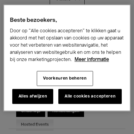
Alle evenementen
Concerten
Beste bezoekers,
Door op “Alle cookies accepteren” te klikken gaat u
Tentoonstellingen
Films
akkoord met het opslaan van cookies op uw apparaat
voor het verbeteren van websitenavigatie, het
Performances
Lezingen & Debatten
analyseren van websitegebruik en om ons te helpen
Jazz
Klassieke Muziek
Global Music
bij onze marketingprojecten.
Meer informatie
Elektronische Muziek
Voorkeuren beheren
Alles afwijzen
Alle cookies accepteren
Voor iedereen
Kids’ Palace
Onderwijs
Rondleidingen
Hosted Events