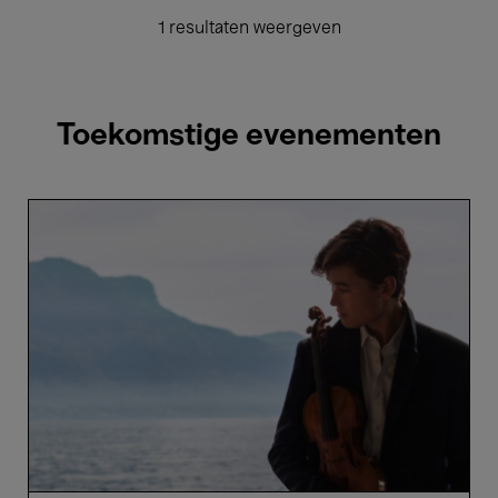
1 resultaten weergeven
Toekomstige evenementen
Belgian
National
Orchestra,
Aadland
&
Lozakovich