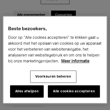
Alle evenementen
Concerten
Tentoonstellingen
Films
Beste bezoekers,
Performances
Lezingen & Debatten
Door op “Alle cookies accepteren” te klikken gaat u
akkoord met het opslaan van cookies op uw apparaat
Jazz
Klassieke Muziek
Global Music
voor het verbeteren van websitenavigatie, het
analyseren van websitegebruik en om ons te helpen
Elektronische Muziek
bij onze marketingprojecten.
Meer informatie
Voorkeuren beheren
Voor iedereen
Kids’ Palace
Onderwijs
Rondleidingen
Alles afwijzen
Alle cookies accepteren
Hosted Events