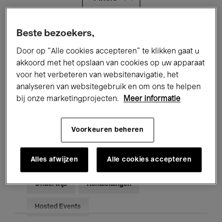
Alle evenementen
Concerten
Beste bezoekers,
Door op “Alle cookies accepteren” te klikken gaat u
Tentoonstellingen
Films
akkoord met het opslaan van cookies op uw apparaat
voor het verbeteren van websitenavigatie, het
Performances
Lezingen & Debatten
analyseren van websitegebruik en om ons te helpen
Jazz
Klassieke Muziek
Global Music
bij onze marketingprojecten.
Meer informatie
Elektronische Muziek
Voorkeuren beheren
Alles afwijzen
Alle cookies accepteren
Voor iedereen
Kids’ Palace
Onderwijs
Rondleidingen
Hosted Events