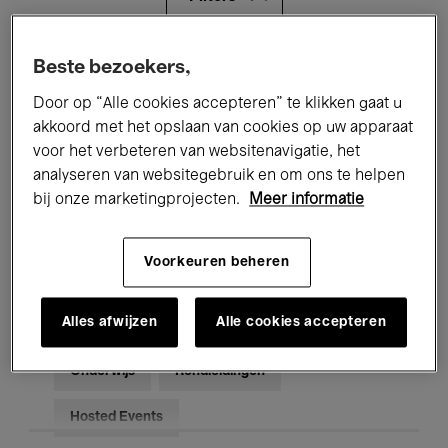
Alle evenementen
Concerten
Beste bezoekers,
Door op “Alle cookies accepteren” te klikken gaat u
Tentoonstellingen
Films
akkoord met het opslaan van cookies op uw apparaat
voor het verbeteren van websitenavigatie, het
Performances
Lezingen & Debatten
analyseren van websitegebruik en om ons te helpen
Jazz
Klassieke Muziek
Global Music
bij onze marketingprojecten.
Meer informatie
Elektronische Muziek
Voorkeuren beheren
Alles afwijzen
Alle cookies accepteren
Voor iedereen
Kids’ Palace
Onderwijs
Rondleidingen
Hosted Events