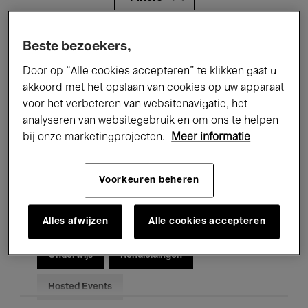
Alle evenementen
Concerten
Beste bezoekers,
Door op “Alle cookies accepteren” te klikken gaat u
Tentoonstellingen
Films
akkoord met het opslaan van cookies op uw apparaat
voor het verbeteren van websitenavigatie, het
Performances
Lezingen & Debatten
analyseren van websitegebruik en om ons te helpen
Jazz
Klassieke Muziek
Global Music
bij onze marketingprojecten.
Meer informatie
Elektronische Muziek
Voorkeuren beheren
Alles afwijzen
Alle cookies accepteren
Voor iedereen
Kids’ Palace
Onderwijs
Rondleidingen
Hosted Events