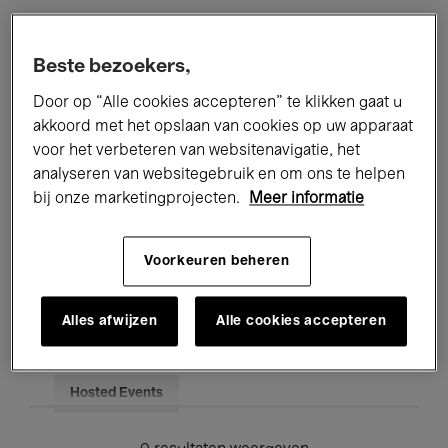
Alle evenementen
Concerten
Beste bezoekers,
Tentoonstellingen
Films
Door op “Alle cookies accepteren” te klikken gaat u
akkoord met het opslaan van cookies op uw apparaat
Performances
Lezingen & Debatten
voor het verbeteren van websitenavigatie, het
analyseren van websitegebruik en om ons te helpen
Jazz
Klassieke Muziek
Global Music
bij onze marketingprojecten.
Meer informatie
Elektronische Muziek
Voorkeuren beheren
Voor iedereen
Kids’ Palace
Alles afwijzen
Alle cookies accepteren
Onderwijs
Rondleidingen
Hosted Events