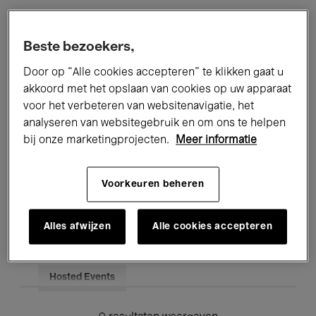
Alle evenementen
Concerten
Beste bezoekers,
Tentoonstellingen
Films
Door op “Alle cookies accepteren” te klikken gaat u
akkoord met het opslaan van cookies op uw apparaat
Performances
Lezingen & Debatten
voor het verbeteren van websitenavigatie, het
analyseren van websitegebruik en om ons te helpen
Jazz
Klassieke Muziek
Global Music
bij onze marketingprojecten.
Meer informatie
Elektronische Muziek
Voorkeuren beheren
Voor iedereen
Kids’ Palace
Alles afwijzen
Alle cookies accepteren
Onderwijs
Rondleidingen
Hosted Events