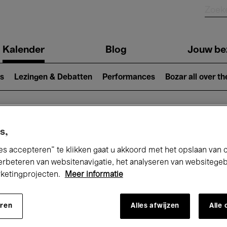
Kalender
Blog
Jouw be
ion
s
Lezingen & Debatten
Performances
Bozar all over th
Nu bij Bozar
s,
es accepteren” te klikken gaat u akkoord met het opslaan van 
erbeteren van websitenavigatie, het analyseren van websitege
rketingprojecten.
Meer informatie
andaag
Komende 7 dagen
Maand
eren
Alles afwijzen
Alle
Woensdag 20 - Donderdag 28 Mei 2026