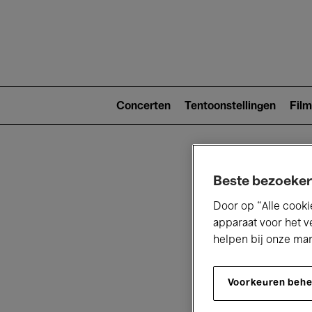
Main
navigat
Main
navigation
Concerten
Tentoonstellingen
Film
(level
2)
Beste bezoeker
Door op “Alle cooki
apparaat voor het v
helpen bij onze ma
V
Voorkeuren beh