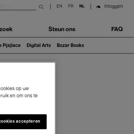
Inloggen
EN
FR
NL
Submit search
zoek
Steun ons
FAQ
e P(a)lace
Digital Arts
Bozar Books
cookies op uw
bruik en om ons te
 cookies accepteren