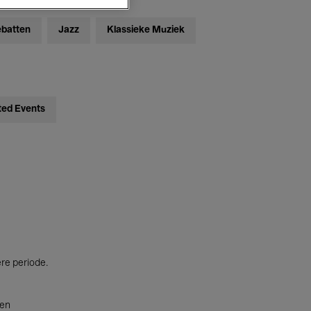
ebatten
Jazz
Klassieke Muziek
ted Events
ere periode.
ten