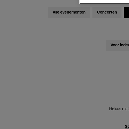
Alle evenementen
Concerten
Voor iede
Helaas niet
Sc