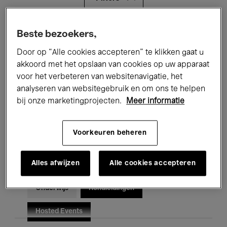
Alle evenementen
Concerten
Beste bezoekers,
Door op “Alle cookies accepteren” te klikken gaat u
Tentoonstellingen
Films
akkoord met het opslaan van cookies op uw apparaat
voor het verbeteren van websitenavigatie, het
Performances
Lezingen & Debatten
analyseren van websitegebruik en om ons te helpen
Jazz
Klassieke Muziek
Global Music
bij onze marketingprojecten.
Meer informatie
Elektronische Muziek
Voorkeuren beheren
Alles afwijzen
Alle cookies accepteren
Voor iedereen
Kids’ Palace
Onderwijs
Rondleidingen
Hosted Events