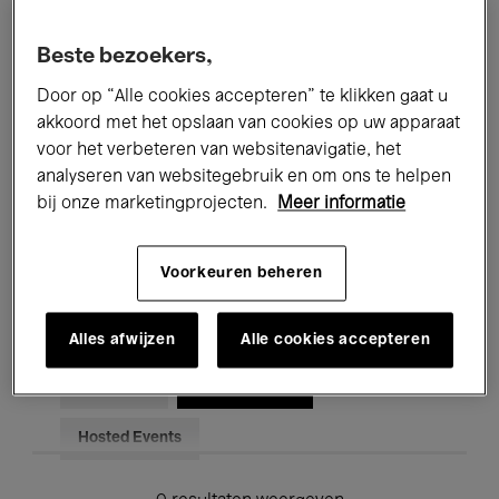
Alle evenementen
Concerten
Beste bezoekers,
Tentoonstellingen
Films
Door op “Alle cookies accepteren” te klikken gaat u
akkoord met het opslaan van cookies op uw apparaat
Performances
Lezingen & Debatten
voor het verbeteren van websitenavigatie, het
analyseren van websitegebruik en om ons te helpen
Jazz
Klassieke Muziek
Global Music
bij onze marketingprojecten.
Meer informatie
Elektronische Muziek
Voorkeuren beheren
Voor iedereen
Kids’ Palace
Alles afwijzen
Alle cookies accepteren
Onderwijs
Rondleidingen
Hosted Events