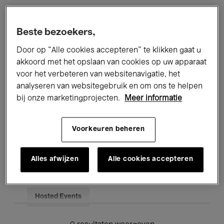
Alle evenementen
Concerten
Beste bezoekers,
Tentoonstellingen
Films
Door op “Alle cookies accepteren” te klikken gaat u
akkoord met het opslaan van cookies op uw apparaat
Performances
Lezingen & Debatten
voor het verbeteren van websitenavigatie, het
analyseren van websitegebruik en om ons te helpen
Jazz
Klassieke Muziek
Global Music
bij onze marketingprojecten.
Meer informatie
Elektronische Muziek
Voorkeuren beheren
Voor iedereen
Kids’ Palace
Alles afwijzen
Alle cookies accepteren
Onderwijs
Rondleidingen
Hosted Events