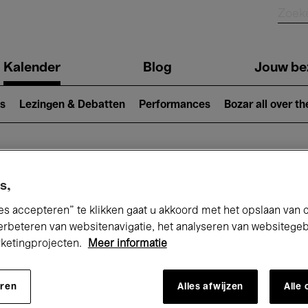
Kalender
Blog
Jouw be
ion
s
Lezingen & Debatten
Performances
Bozar all over th
Nu bij Bozar
s,
es accepteren” te klikken gaat u akkoord met het opslaan van 
erbeteren van websitenavigatie, het analyseren van websitege
rketingprojecten.
Meer informatie
andaag
Komende 7 dagen
Maand
eren
Alles afwijzen
Alle
Vrijdag 01 - Zondag 31 Mei 2026