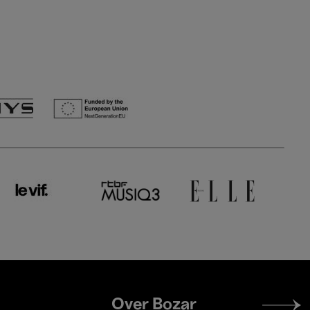
Footer
Over Bozar