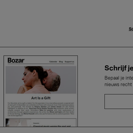
Sc
Schrijf j
Bepaal je int
nieuws recht 