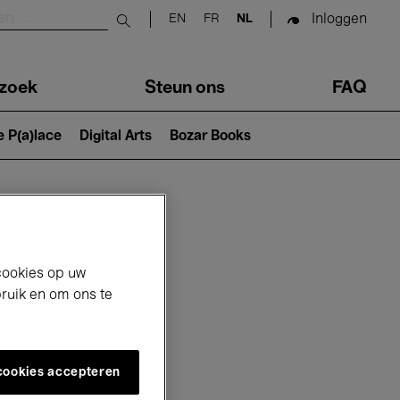
Inloggen
EN
FR
NL
Submit search
zoek
Steun ons
FAQ
e P(a)lace
Digital Arts
Bozar Books
cookies op uw
bruik en om ons te
 cookies accepteren