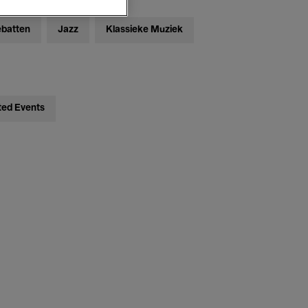
ebatten
Jazz
Klassieke Muziek
ted Events