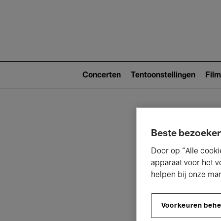
Main
navigat
Main
navigation
Concerten
Tentoonstellingen
Film
(level
2)
Beste bezoeker
Door op “Alle cooki
apparaat voor het v
helpen bij onze ma
V
Voorkeuren beh