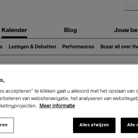
Kalender
Blog
Jouw be
ion
s
Lezingen & Debatten
Performances
Bozar all over th
Nu bij Bozar
s,
es accepteren” te klikken gaat u akkoord met het opslaan van 
erbeteren van websitenavigatie, het analyseren van websitege
rketingprojecten.
Meer informatie
andaag
Komende 7 dagen
Maand
eren
Alles afwijzen
Alle
Dinsdag 09 December 2025