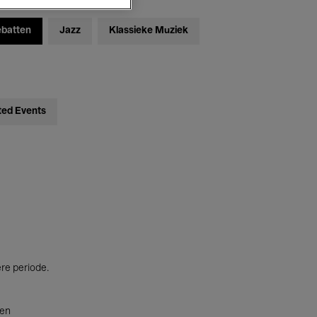
ebatten
Jazz
Klassieke Muziek
ted Events
ere periode.
ten