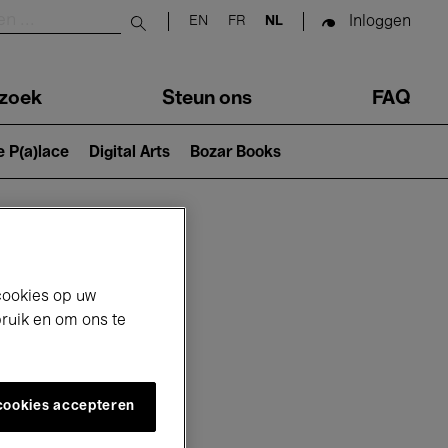
Inloggen
EN
FR
NL
Submit search
zoek
Steun ons
FAQ
e P(a)lace
Digital Arts
Bozar Books
cookies op uw
bruik en om ons te
 cookies accepteren