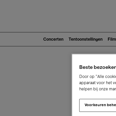
Main
navigat
Main
navigation
Concerten
Tentoonstellingen
Film
(level
2)
Beste bezoeker
Door op “Alle cooki
apparaat voor het v
helpen bij onze ma
V
Voorkeuren beh