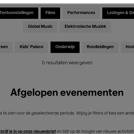
Tentoonstellingen
Films
Performances
Lezingen & D
Global Music
Elektronische Muziek
reen
Kids’ Palace
Onderwijs
Rondleidingen
Hos
0 resultaten weergeven
Afgelopen evenementen
s te zien voor de geselecteerde periode. Wijzig je filters of kies een and
hrijf je in op onze nieuwsbrief
en blijf op de hoogte van nieuwe activitei