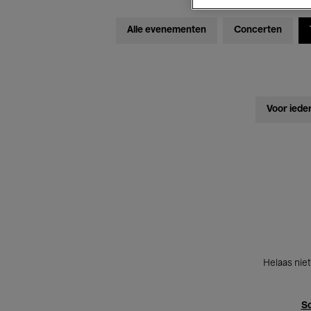
Alle evenementen
Concerten
Voor iede
Helaas niet
Sc