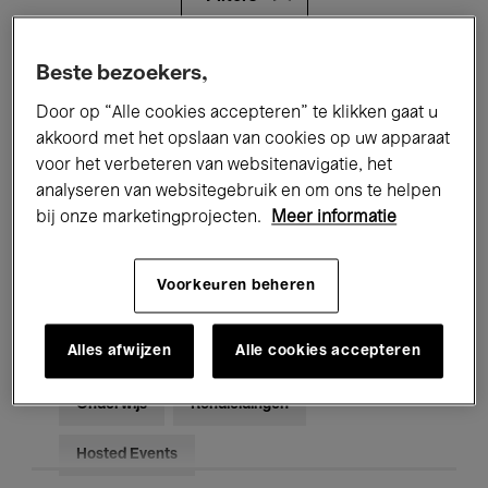
Alle evenementen
Concerten
Beste bezoekers,
Door op “Alle cookies accepteren” te klikken gaat u
Tentoonstellingen
Films
akkoord met het opslaan van cookies op uw apparaat
voor het verbeteren van websitenavigatie, het
Performances
Lezingen & Debatten
analyseren van websitegebruik en om ons te helpen
Jazz
Klassieke Muziek
Global Music
bij onze marketingprojecten.
Meer informatie
Elektronische Muziek
Voorkeuren beheren
Alles afwijzen
Alle cookies accepteren
Voor iedereen
Kids’ Palace
Onderwijs
Rondleidingen
Hosted Events