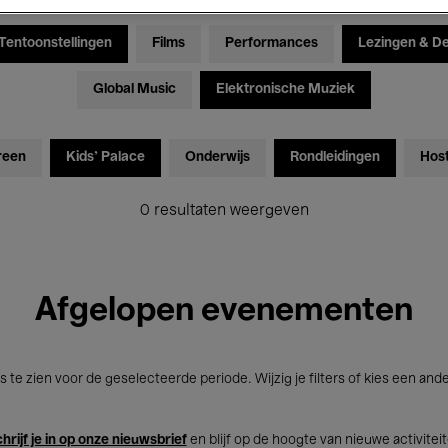
Tentoonstellingen
Films
Performances
Lezingen & D
Global Music
Elektronische Muziek
reen
Kids’ Palace
Onderwijs
Rondleidingen
Hos
0 resultaten weergeven
Afgelopen evenementen
s te zien voor de geselecteerde periode. Wijzig je filters of kies een and
hrijf je in op onze nieuwsbrief
en blijf op de hoogte van nieuwe activitei