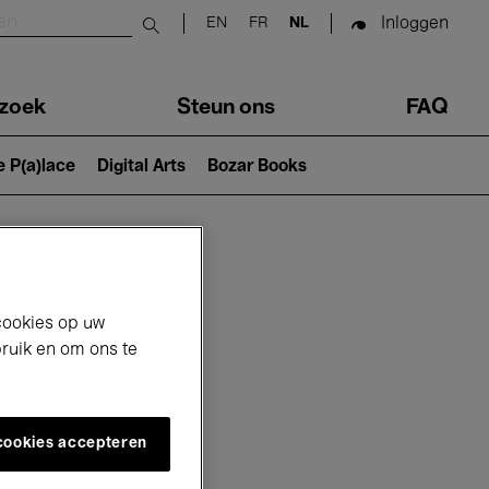
Inloggen
EN
FR
NL
Submit search
zoek
Steun ons
FAQ
e P(a)lace
Digital Arts
Bozar Books
cookies op uw
bruik en om ons te
 cookies accepteren