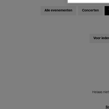
Alle evenementen
Concerten
Voor iede
Helaas niet
Sc