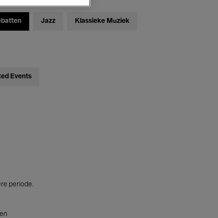
ebatten
Jazz
Klassieke Muziek
ted Events
ere periode.
ten