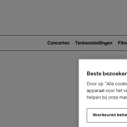
Main
navigat
Main
navigation
Concerten
Tentoonstellingen
Film
(level
2)
Beste bezoeker
Door op “Alle cooki
apparaat voor het v
helpen bij onze ma
V
Voorkeuren beh