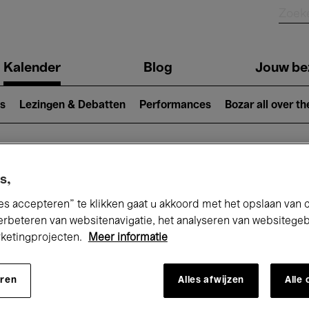
Kalender
Blog
Jouw be
ion
s
Lezingen & Debatten
Performances
Bozar all over th
Nu bij Bozar
s,
es accepteren” te klikken gaat u akkoord met het opslaan van 
erbeteren van websitenavigatie, het analyseren van websitege
rketingprojecten.
Meer informatie
andaag
Komende 7 dagen
Maand
eren
Alles afwijzen
Alle
Vrijdag 06 - Zaterdag 14 Maart 2026