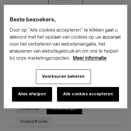
Alle evenementen
Concerten
Beste bezoekers,
Door op “Alle cookies accepteren” te klikken gaat u
Tentoonstellingen
Films
akkoord met het opslaan van cookies op uw apparaat
voor het verbeteren van websitenavigatie, het
Performances
Lezingen & Debatten
analyseren van websitegebruik en om ons te helpen
Jazz
Klassieke Muziek
Global Music
bij onze marketingprojecten.
Meer informatie
Elektronische Muziek
Voorkeuren beheren
Alles afwijzen
Alle cookies accepteren
Voor iedereen
Kids’ Palace
Onderwijs
Rondleidingen
Hosted Events