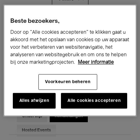
Alle evenementen
Concerten
Beste bezoekers,
Door op “Alle cookies accepteren” te klikken gaat u
Tentoonstellingen
Films
akkoord met het opslaan van cookies op uw apparaat
voor het verbeteren van websitenavigatie, het
Performances
Lezingen & Debatten
analyseren van websitegebruik en om ons te helpen
Jazz
Klassieke Muziek
Global Music
bij onze marketingprojecten.
Meer informatie
Elektronische Muziek
Voorkeuren beheren
Alles afwijzen
Alle cookies accepteren
Voor iedereen
Kids’ Palace
Onderwijs
Rondleidingen
Hosted Events