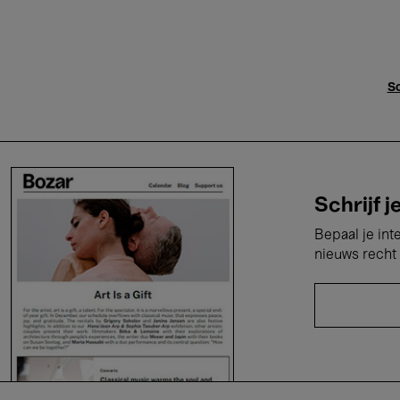
Sc
Schrijf j
Bepaal je int
nieuws recht 