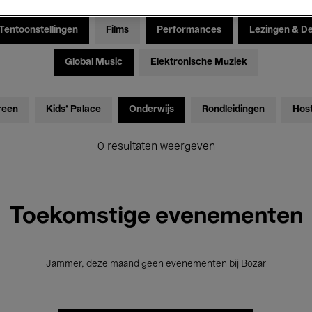
Tentoonstellingen
Films
Performances
Lezingen & D
Global Music
Elektronische Muziek
reen
Kids’ Palace
Onderwijs
Rondleidingen
Hos
0 resultaten weergeven
Toekomstige evenementen
Jammer, deze maand geen evenementen bij Bozar