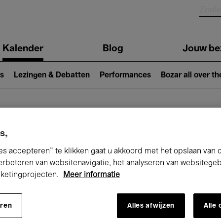
Kalender
Blog
Jouw be
ion
s
Lezingen & Debatten
Performances
Bozar all over th
Nu bij Bozar
s,
es accepteren” te klikken gaat u akkoord met het opslaan van 
erbeteren van websitenavigatie, het analyseren van websitege
rketingprojecten.
Meer informatie
andaag
Komende 7 dagen
Februari
eren
Alles afwijzen
Alle
Maandag 01 - Zondag 28 Februari 2027