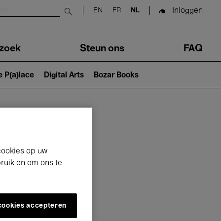
Inloggen
EN
FR
NL
Submit search
zoek
Steun ons
FAQ
e P(a)lace
Digital Arts
Bozar Books
cookies op uw
bruik en om ons te
 cookies accepteren