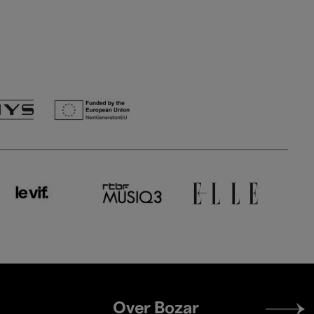
Footer
Over Bozar