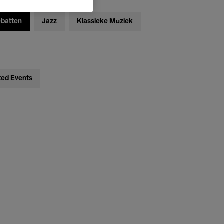
ebatten
Jazz
Klassieke Muziek
ted Events