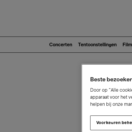
Main
navigat
Main
navigation
Concerten
Tentoonstellingen
Film
(level
2)
Beste bezoeker
Door op “Alle cooki
apparaat voor het v
helpen bij onze ma
V
Voorkeuren beh