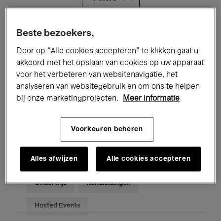
Alle evenementen
Concerten
Beste bezoekers,
Door op “Alle cookies accepteren” te klikken gaat u
Tentoonstellingen
Films
akkoord met het opslaan van cookies op uw apparaat
voor het verbeteren van websitenavigatie, het
Performances
Lezingen & Debatten
analyseren van websitegebruik en om ons te helpen
Jazz
Klassieke Muziek
Global Music
bij onze marketingprojecten.
Meer informatie
Elektronische Muziek
Voorkeuren beheren
Alles afwijzen
Alle cookies accepteren
Voor iedereen
Kids’ Palace
Onderwijs
Rondleidingen
Hosted Events