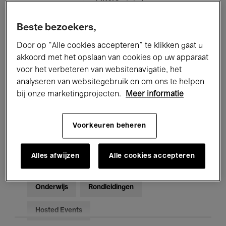
Beste bezoekers,
Alle evenementen
Concerten
Door op “Alle cookies accepteren” te klikken gaat u
Tentoonstellingen
Films
akkoord met het opslaan van cookies op uw apparaat
voor het verbeteren van websitenavigatie, het
Performances
Lezingen & Debatten
analyseren van websitegebruik en om ons te helpen
bij onze marketingprojecten.
Meer informatie
Jazz
Klassieke Muziek
Global Music
Elektronische Muziek
Voorkeuren beheren
Alles afwijzen
Alle cookies accepteren
Voor iedereen
Kids’ Palace
Onderwijs
Rondleidingen
Hosted Events