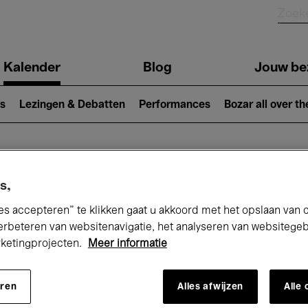
Kalender
Blog
Jouw be
ion
s
Lezingen & Debatten
Performances
Bozar all over th
Nu bij Bozar
s,
es accepteren” te klikken gaat u akkoord met het opslaan van 
erbeteren van websitenavigatie, het analyseren van websitege
rketingprojecten.
Meer informatie
andaag
Komende 7 dagen
Maand
eren
Alles afwijzen
Alle
Zondag 01 - Dinsdag 31 Maart 2026