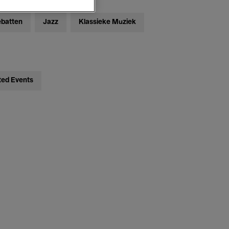
ebatten
Jazz
Klassieke Muziek
ted Events