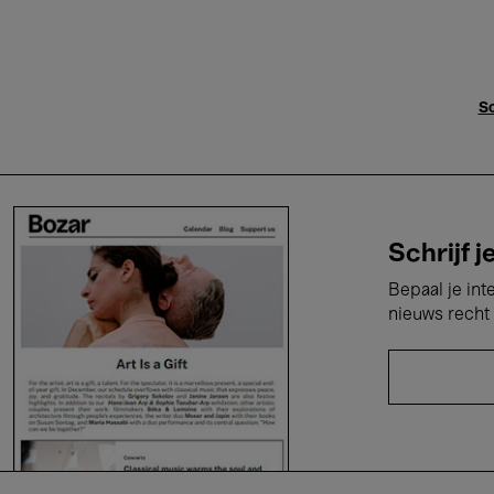
Sc
Schrijf j
Bepaal je int
nieuws recht 