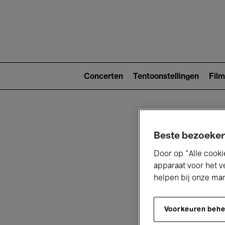
Main
navigat
Main
navigation
Concerten
Tentoonstellingen
Film
(level
2)
Beste bezoeker
Door op “Alle cooki
apparaat voor het v
helpen bij onze ma
V
Voorkeuren beh