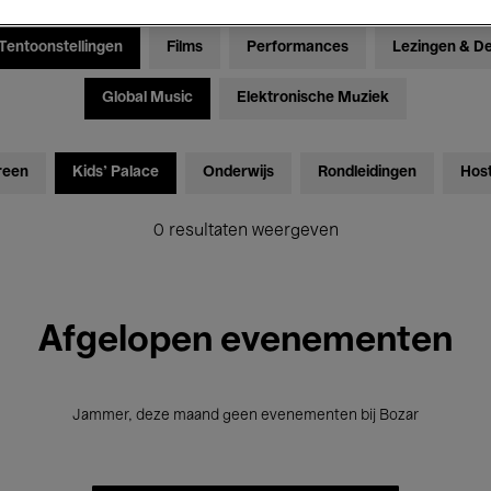
Tentoonstellingen
Films
Performances
Lezingen & D
Global Music
Elektronische Muziek
reen
Kids’ Palace
Onderwijs
Rondleidingen
Hos
0 resultaten weergeven
Afgelopen evenementen
Jammer, deze maand geen evenementen bij Bozar