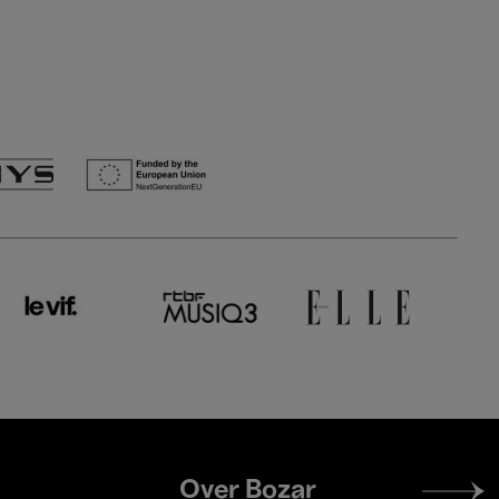
Footer
Over Bozar