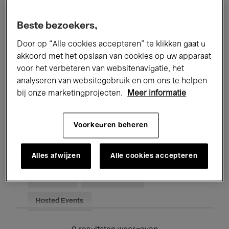
Alle evenementen
Concerten
Beste bezoekers,
Tentoonstellingen
Films
Door op “Alle cookies accepteren” te klikken gaat u
akkoord met het opslaan van cookies op uw apparaat
Performances
Lezingen & Debatten
voor het verbeteren van websitenavigatie, het
analyseren van websitegebruik en om ons te helpen
Jazz
Klassieke Muziek
Global Music
bij onze marketingprojecten.
Meer informatie
Elektronische Muziek
Voorkeuren beheren
Voor iedereen
Kids’ Palace
Alles afwijzen
Alle cookies accepteren
Onderwijs
Rondleidingen
Hosted Events