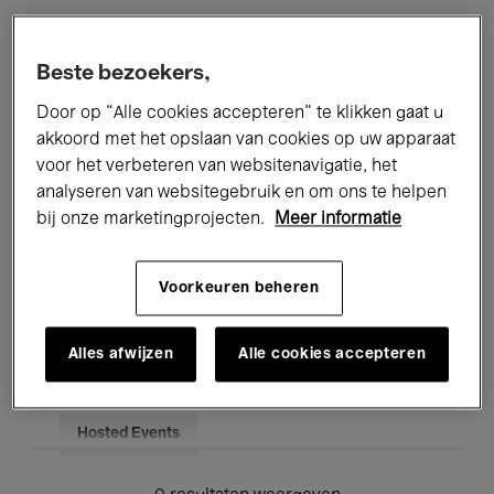
Alle evenementen
Concerten
Beste bezoekers,
Tentoonstellingen
Films
Door op “Alle cookies accepteren” te klikken gaat u
akkoord met het opslaan van cookies op uw apparaat
Performances
Lezingen & Debatten
voor het verbeteren van websitenavigatie, het
analyseren van websitegebruik en om ons te helpen
Jazz
Klassieke Muziek
Global Music
bij onze marketingprojecten.
Meer informatie
Elektronische Muziek
Voorkeuren beheren
Voor iedereen
Kids’ Palace
Alles afwijzen
Alle cookies accepteren
Onderwijs
Rondleidingen
Hosted Events