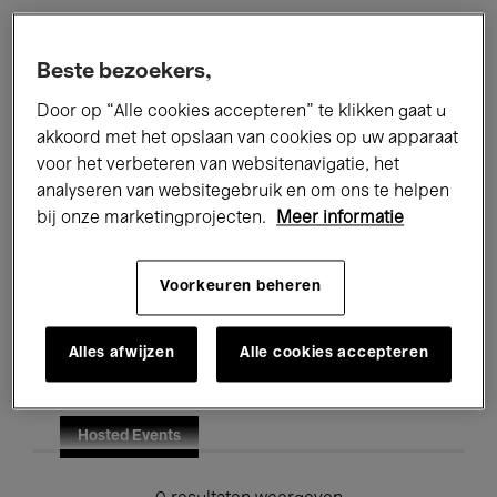
Alle evenementen
Concerten
Beste bezoekers,
Tentoonstellingen
Films
Door op “Alle cookies accepteren” te klikken gaat u
akkoord met het opslaan van cookies op uw apparaat
Performances
Lezingen & Debatten
voor het verbeteren van websitenavigatie, het
analyseren van websitegebruik en om ons te helpen
Jazz
Klassieke Muziek
Global Music
bij onze marketingprojecten.
Meer informatie
Elektronische Muziek
Voorkeuren beheren
Voor iedereen
Kids’ Palace
Alles afwijzen
Alle cookies accepteren
Onderwijs
Rondleidingen
Hosted Events