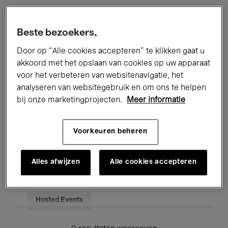
Alle evenementen
Concerten
Beste bezoekers,
Tentoonstellingen
Films
Door op “Alle cookies accepteren” te klikken gaat u
akkoord met het opslaan van cookies op uw apparaat
Performances
Lezingen & Debatten
voor het verbeteren van websitenavigatie, het
analyseren van websitegebruik en om ons te helpen
Jazz
Klassieke Muziek
Global Music
bij onze marketingprojecten.
Meer informatie
Elektronische Muziek
Voorkeuren beheren
Voor iedereen
Kids’ Palace
Alles afwijzen
Alle cookies accepteren
Onderwijs
Rondleidingen
Hosted Events