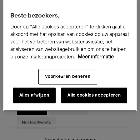
Alle evenementen
Concerten
Beste bezoekers,
Tentoonstellingen
Films
Door op “Alle cookies accepteren” te klikken gaat u
akkoord met het opslaan van cookies op uw apparaat
Performances
Lezingen & Debatten
voor het verbeteren van websitenavigatie, het
analyseren van websitegebruik en om ons te helpen
Jazz
Klassieke Muziek
Global Music
bij onze marketingprojecten.
Meer informatie
Elektronische Muziek
Voorkeuren beheren
Voor iedereen
Kids’ Palace
Alles afwijzen
Alle cookies accepteren
Onderwijs
Rondleidingen
Hosted Events