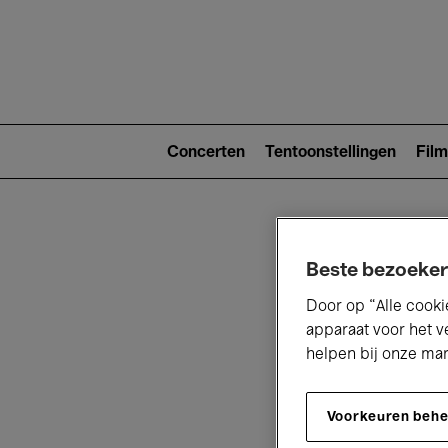
Main
navigat
Main
navigation
Concerten
Tentoonstellingen
Film
(level
2)
Beste bezoeker
Door op “Alle cooki
apparaat voor het v
helpen bij onze ma
V
Voorkeuren beh