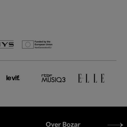
Footer
Over Bozar