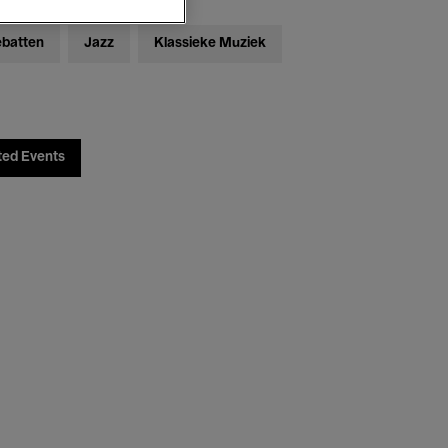
ebatten
Jazz
Klassieke Muziek
ted Events