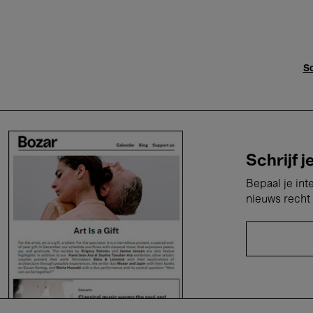
Sc
Schrijf j
Bepaal je int
nieuws recht 