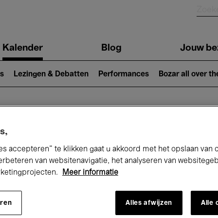
Kalender
Blog
Jouw be
ion
s
Lezingen & Debatten
Performances
Bozar all over th
Nu bij Bozar
s,
es accepteren” te klikken gaat u akkoord met het opslaan van 
erbeteren van websitenavigatie, het analyseren van websitege
rketingprojecten.
Meer informatie
andaag
Komende 7 dagen
Oktober
eren
Alles afwijzen
Alle
Donderdag 01 - Zaterdag 31 Oktober 202