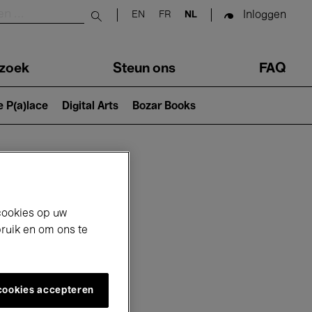
Inloggen
EN
FR
NL
Submit search
zoek
Steun ons
FAQ
e P(a)lace
Digital Arts
Bozar Books
cookies op uw
bruik en om ons te
 cookies accepteren
6