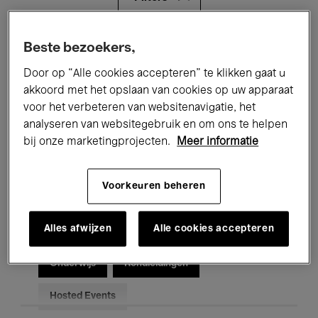
Alle evenementen
Concerten
Beste bezoekers,
Door op “Alle cookies accepteren” te klikken gaat u
Tentoonstellingen
Films
akkoord met het opslaan van cookies op uw apparaat
voor het verbeteren van websitenavigatie, het
Performances
Lezingen & Debatten
analyseren van websitegebruik en om ons te helpen
Jazz
Klassieke Muziek
Global Music
bij onze marketingprojecten.
Meer informatie
Elektronische Muziek
Voorkeuren beheren
Alles afwijzen
Alle cookies accepteren
Voor iedereen
Kids’ Palace
Onderwijs
Rondleidingen
Hosted Events