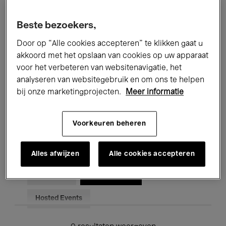
Alle evenementen
Concerten
Beste bezoekers,
Tentoonstellingen
Films
Door op “Alle cookies accepteren” te klikken gaat u
akkoord met het opslaan van cookies op uw apparaat
Performances
Lezingen & Debatten
voor het verbeteren van websitenavigatie, het
analyseren van websitegebruik en om ons te helpen
Jazz
Klassieke Muziek
Global Music
bij onze marketingprojecten.
Meer informatie
Elektronische Muziek
Voorkeuren beheren
Voor iedereen
Kids’ Palace
Alles afwijzen
Alle cookies accepteren
Onderwijs
Rondleidingen
Hosted Events