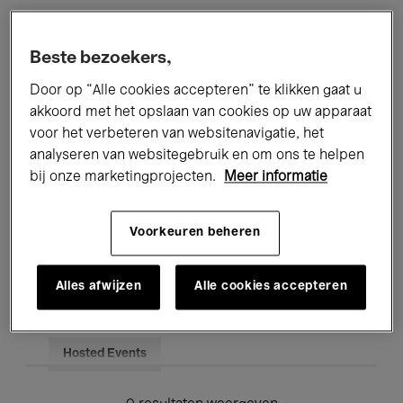
Alle evenementen
Concerten
Beste bezoekers,
Tentoonstellingen
Films
Door op “Alle cookies accepteren” te klikken gaat u
akkoord met het opslaan van cookies op uw apparaat
Performances
Lezingen & Debatten
voor het verbeteren van websitenavigatie, het
analyseren van websitegebruik en om ons te helpen
Jazz
Klassieke Muziek
Global Music
bij onze marketingprojecten.
Meer informatie
Elektronische Muziek
Voorkeuren beheren
Voor iedereen
Kids’ Palace
Alles afwijzen
Alle cookies accepteren
Onderwijs
Rondleidingen
Hosted Events