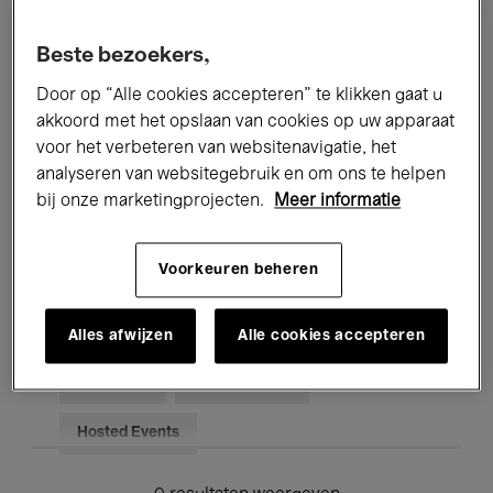
Alle evenementen
Concerten
Beste bezoekers,
Tentoonstellingen
Films
Door op “Alle cookies accepteren” te klikken gaat u
akkoord met het opslaan van cookies op uw apparaat
Performances
Lezingen & Debatten
voor het verbeteren van websitenavigatie, het
analyseren van websitegebruik en om ons te helpen
Jazz
Klassieke Muziek
Global Music
bij onze marketingprojecten.
Meer informatie
Elektronische Muziek
Voorkeuren beheren
Voor iedereen
Kids’ Palace
Alles afwijzen
Alle cookies accepteren
Onderwijs
Rondleidingen
Hosted Events