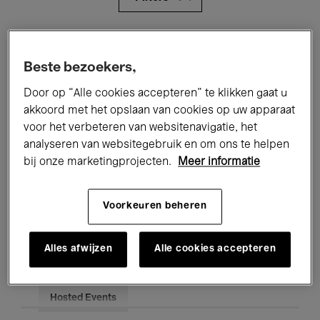
Alle evenementen
Concerten
Beste bezoekers,
Tentoonstellingen
Films
Door op “Alle cookies accepteren” te klikken gaat u
Performances
Lezingen & Debatten
akkoord met het opslaan van cookies op uw apparaat
voor het verbeteren van websitenavigatie, het
Jazz
Klassieke Muziek
Global Music
analyseren van websitegebruik en om ons te helpen
bij onze marketingprojecten.
Meer informatie
Elektronische Muziek
Voorkeuren beheren
Voor iedereen
Kids’ Palace
Alles afwijzen
Alle cookies accepteren
Onderwijs
Rondleidingen
Hosted Events