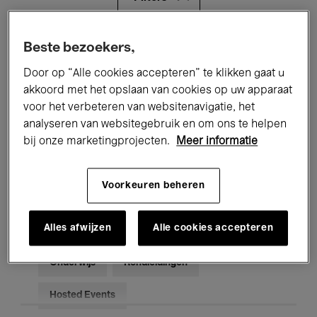
Alle evenementen
Concerten
Beste bezoekers,
Door op “Alle cookies accepteren” te klikken gaat u
Tentoonstellingen
Films
akkoord met het opslaan van cookies op uw apparaat
voor het verbeteren van websitenavigatie, het
Performances
Lezingen & Debatten
analyseren van websitegebruik en om ons te helpen
Jazz
Klassieke Muziek
Global Music
bij onze marketingprojecten.
Meer informatie
Elektronische Muziek
Voorkeuren beheren
Alles afwijzen
Alle cookies accepteren
Voor iedereen
Kids’ Palace
Onderwijs
Rondleidingen
Hosted Events