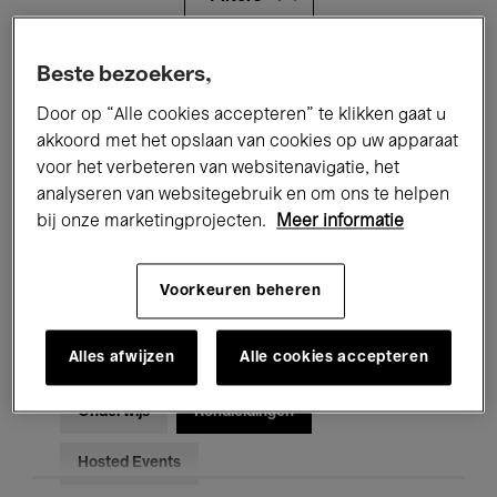
Alle evenementen
Concerten
Beste bezoekers,
Door op “Alle cookies accepteren” te klikken gaat u
Tentoonstellingen
Films
akkoord met het opslaan van cookies op uw apparaat
voor het verbeteren van websitenavigatie, het
Performances
Lezingen & Debatten
analyseren van websitegebruik en om ons te helpen
Jazz
Klassieke Muziek
Global Music
bij onze marketingprojecten.
Meer informatie
Elektronische Muziek
Voorkeuren beheren
Alles afwijzen
Alle cookies accepteren
Voor iedereen
Kids’ Palace
Onderwijs
Rondleidingen
Hosted Events