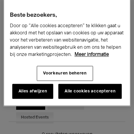
Alle evenementen
Concerten
Beste bezoekers,
Tentoonstellingen
Films
Door op “Alle cookies accepteren” te klikken gaat u
akkoord met het opslaan van cookies op uw apparaat
Performances
Lezingen & Debatten
voor het verbeteren van websitenavigatie, het
analyseren van websitegebruik en om ons te helpen
Jazz
Klassieke Muziek
Global Music
bij onze marketingprojecten.
Meer informatie
Elektronische Muziek
Voorkeuren beheren
Voor iedereen
Kids’ Palace
Alles afwijzen
Alle cookies accepteren
Onderwijs
Rondleidingen
Hosted Events