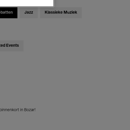
ebatten
Jazz
Klassieke Muziek
ted Events
innenkort in Bozar!