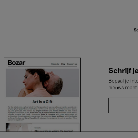
Sc
Schrijf j
Bepaal je int
nieuws recht 