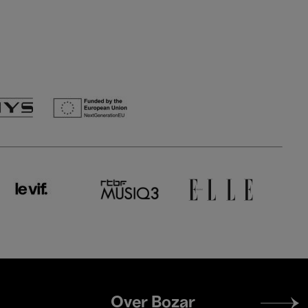
Footer
Over Bozar