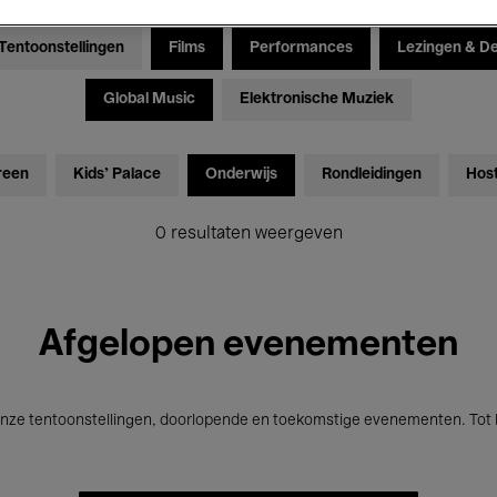
Tentoonstellingen
Films
Performances
Lezingen & D
Global Music
Elektronische Muziek
reen
Kids’ Palace
Onderwijs
Rondleidingen
Hos
0 resultaten weergeven
Afgelopen evenementen
nze tentoonstellingen, doorlopende en toekomstige evenementen. Tot b