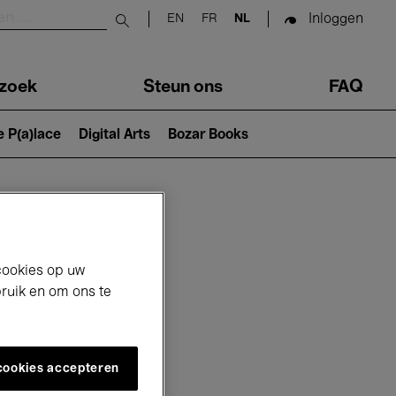
Inloggen
EN
FR
NL
Submit search
zoek
Steun ons
FAQ
e P(a)lace
Digital Arts
Bozar Books
cookies op uw
bruik en om ons te
 cookies accepteren