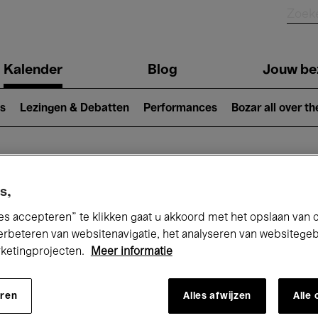
Kalender
Blog
Jouw be
ion
s
Lezingen & Debatten
Performances
Bozar all over th
Nu bij Bozar
s,
es accepteren” te klikken gaat u akkoord met het opslaan van 
erbeteren van websitenavigatie, het analyseren van websitege
rketingprojecten.
Meer informatie
andaag
Komende 7 dagen
Maand
eren
Alles afwijzen
Alle
Vrijdag 17 - Vrijdag 24 April 2026