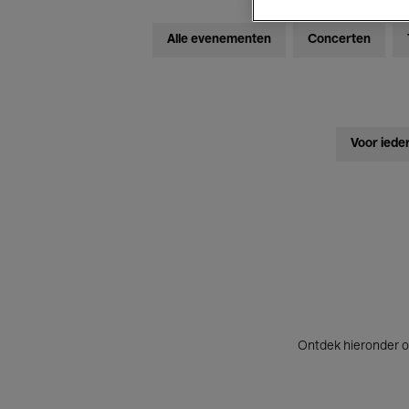
Alle evenementen
Concerten
Voor iede
Ontdek hieronder o