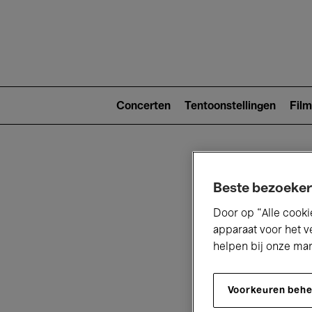
Main
navigat
Main
navigation
Concerten
Tentoonstellingen
Film
(level
2)
Beste bezoeker
Door op “Alle cooki
apparaat voor het v
helpen bij onze ma
V
Voorkeuren beh