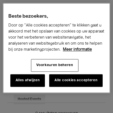
Alle evenementen
Concerten
Beste bezoekers,
Tentoonstellingen
Films
Door op “Alle cookies accepteren” te klikken gaat u
akkoord met het opslaan van cookies op uw apparaat
Performances
Lezingen & Debatten
voor het verbeteren van websitenavigatie, het
analyseren van websitegebruik en om ons te helpen
Jazz
Klassieke Muziek
Global Music
bij onze marketingprojecten.
Meer informatie
Elektronische Muziek
Voorkeuren beheren
Voor iedereen
Kids’ Palace
Alles afwijzen
Alle cookies accepteren
Onderwijs
Rondleidingen
Hosted Events