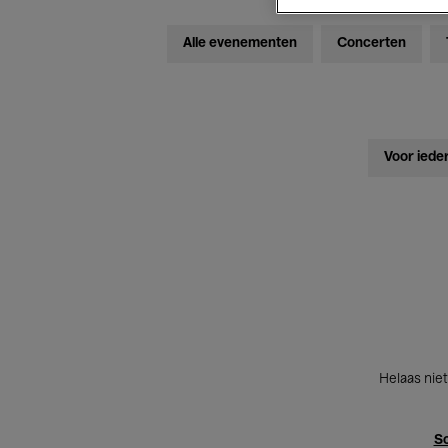
Alle evenementen
Concerten
Voor iede
Helaas niet
Sc