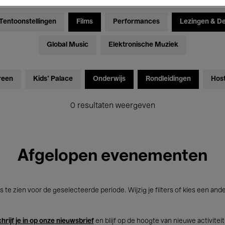
Tentoonstellingen
Films
Performances
Lezingen & D
Global Music
Elektronische Muziek
reen
Kids’ Palace
Onderwijs
Rondleidingen
Hos
0 resultaten weergeven
Afgelopen evenementen
s te zien voor de geselecteerde periode. Wijzig je filters of kies een and
hrijf je in op onze nieuwsbrief
en blijf op de hoogte van nieuwe activitei