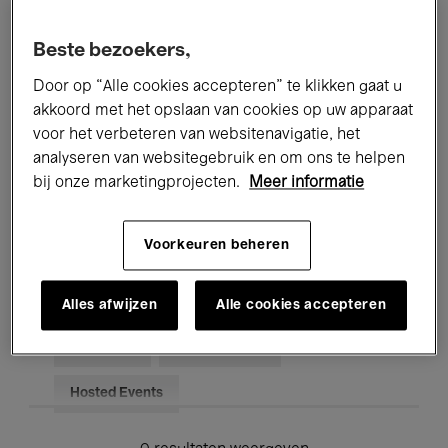
Alle evenementen
Concerten
Beste bezoekers,
Tentoonstellingen
Films
Door op “Alle cookies accepteren” te klikken gaat u
akkoord met het opslaan van cookies op uw apparaat
Performances
Lezingen & Debatten
voor het verbeteren van websitenavigatie, het
analyseren van websitegebruik en om ons te helpen
Jazz
Klassieke Muziek
Global Music
bij onze marketingprojecten.
Meer informatie
Elektronische Muziek
Voorkeuren beheren
Voor iedereen
Kids’ Palace
Alles afwijzen
Alle cookies accepteren
Onderwijs
Rondleidingen
Hosted Events