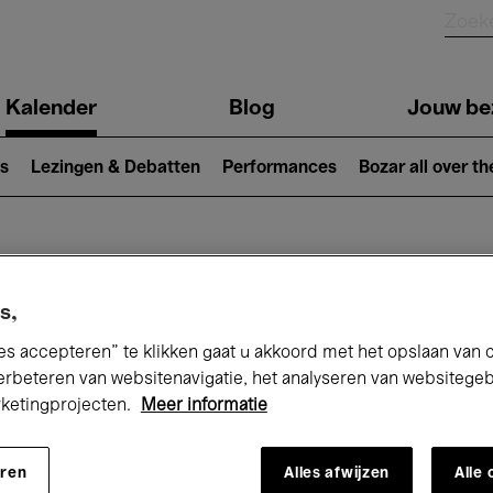
Kalender
Blog
Jouw be
ion
s
Lezingen & Debatten
Performances
Bozar all over th
Nu bij Bozar
s,
es accepteren” te klikken gaat u akkoord met het opslaan van 
erbeteren van websitenavigatie, het analyseren van websitege
andaag
Komende 7 dagen
Augustus
rketingprojecten.
Meer informatie
Zaterdag 01 - Maandag 31 Augustus 202
eren
Alles afwijzen
Alle