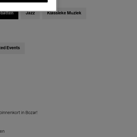
ebatten
Jazz
Klassieke Muziek
ted Events
innenkort in Bozar!
ten