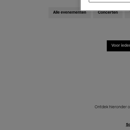
Alle evenementen
Concerten
Voor iede
Ontdek hieronder o
Sc