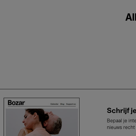
Al
Schrijf j
Bepaal je int
nieuws recht 