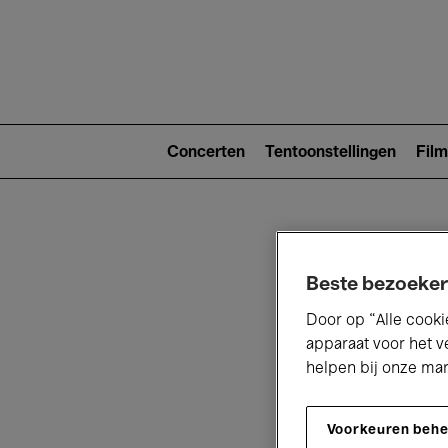
Main
navigat
Main
navigation
Concerten
Tentoonstellingen
Film
(level
2)
Beste bezoeker
Door op “Alle cooki
apparaat voor het v
V
helpen bij onze ma
Voorkeuren beh