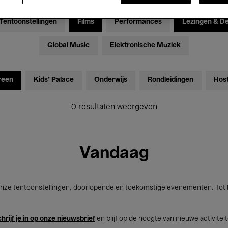
Tentoonstellingen
Films
Performances
Lezingen & D
Global Music
Elektronische Muziek
reen
Kids’ Palace
Onderwijs
Rondleidingen
Hos
0 resultaten weergeven
Vandaag
nze tentoonstellingen, doorlopende en toekomstige evenementen. Tot b
hrijf je in op onze nieuwsbrief
en blijf op de hoogte van nieuwe activitei