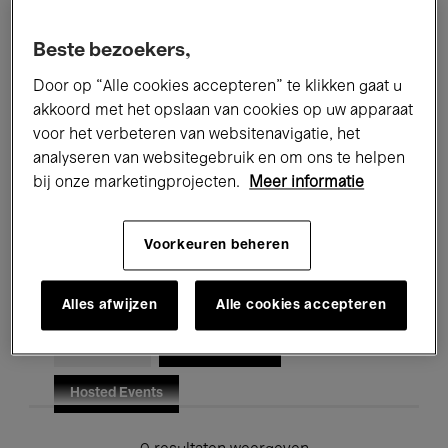
Alle evenementen
Concerten
Beste bezoekers,
Tentoonstellingen
Films
Door op “Alle cookies accepteren” te klikken gaat u
akkoord met het opslaan van cookies op uw apparaat
Performances
Lezingen & Debatten
voor het verbeteren van websitenavigatie, het
analyseren van websitegebruik en om ons te helpen
Jazz
Klassieke Muziek
Global Music
bij onze marketingprojecten.
Meer informatie
Elektronische Muziek
Voorkeuren beheren
Voor iedereen
Kids’ Palace
Alles afwijzen
Alle cookies accepteren
Onderwijs
Rondleidingen
Hosted Events