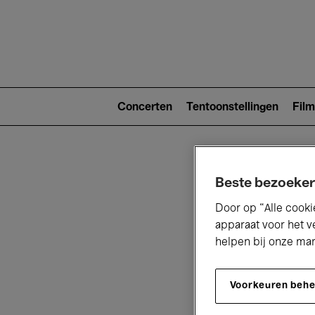
Main
navigat
Main
navigation
Concerten
Tentoonstellingen
Film
(level
2)
Beste bezoeker
Door op “Alle cooki
apparaat voor het v
helpen bij onze ma
V
Voorkeuren beh