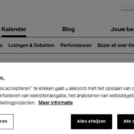
Kalender
Blog
Jouw be
ion
s
Lezingen & Debatten
Performances
Bozar all over th
Nu bij Bozar
s,
es accepteren” te klikken gaat u akkoord met het opslaan van 
erbeteren van websitenavigatie, het analyseren van websitege
rketingprojecten.
Meer informatie
andaag
Komende 7 dagen
Maand
eren
Alles afwijzen
Alle
Donderdag 16 April 2026