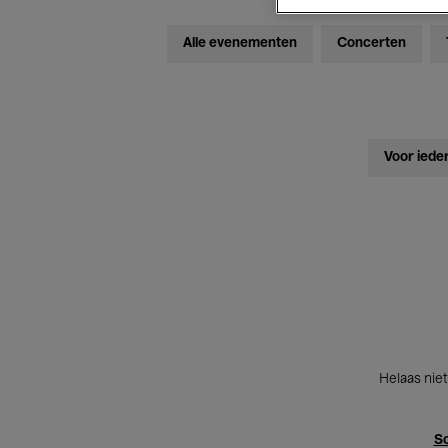
Alle evenementen
Concerten
Voor iede
Helaas niet
Sc