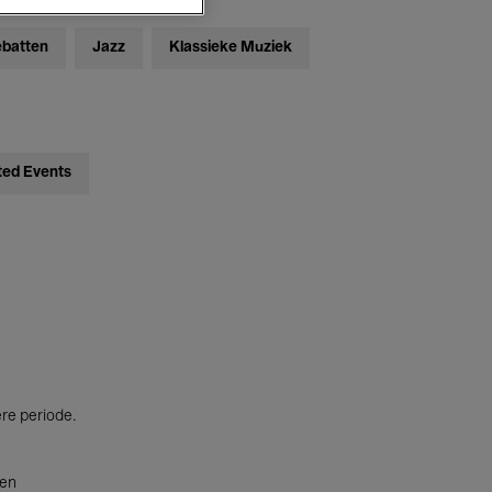
ebatten
Jazz
Klassieke Muziek
ted Events
ere periode.
ten