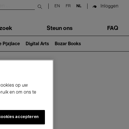
Inloggen
EN
FR
NL
Submit search
zoek
Steun ons
FAQ
e P(a)lace
Digital Arts
Bozar Books
cookies op uw
bruik en om ons te
 cookies accepteren