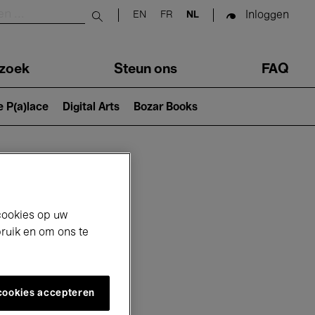
Inloggen
EN
FR
NL
Submit search
zoek
Steun ons
FAQ
e P(a)lace
Digital Arts
Bozar Books
cookies op uw
bruik en om ons te
 cookies accepteren