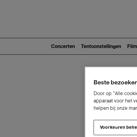
Main
navigat
Main
navigation
Concerten
Tentoonstellingen
Film
(level
2)
Beste bezoeker
Door op “Alle cooki
apparaat voor het v
helpen bij onze ma
V
Voorkeuren beh