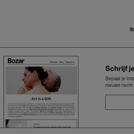
Sc
Schrijf j
Bepaal je int
nieuws recht 