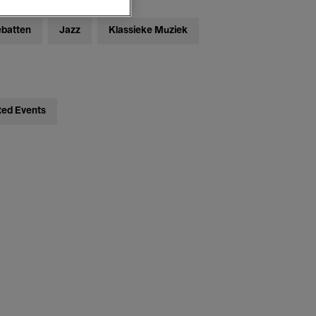
ebatten
Jazz
Klassieke Muziek
ted Events