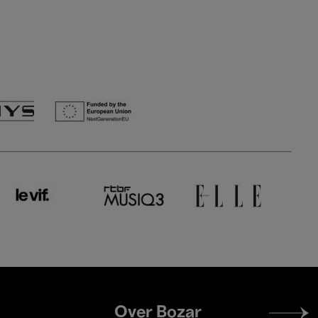
Footer
Over Bozar