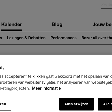
Kalender
Blog
Jouw be
ion
s
Lezingen & Debatten
Performances
Bozar all over th
Nu bij Bozar
s,
es accepteren” te klikken gaat u akkoord met het opslaan van 
erbeteren van websitenavigatie, het analyseren van websitege
rketingprojecten.
Meer informatie
andaag
Komende 7 dagen
Maart
eren
Alles afwijzen
Alle
Maandag 01 - Woensdag 31 Maart 2027