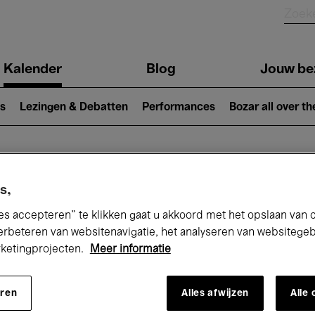
Kalender
Blog
Jouw be
ion
s
Lezingen & Debatten
Performances
Bozar all over th
Nu bij Bozar
s,
es accepteren” te klikken gaat u akkoord met het opslaan van 
erbeteren van websitenavigatie, het analyseren van websitege
rketingprojecten.
Meer informatie
andaag
Komende 7 dagen
Maart
eren
Alles afwijzen
Alle
Maandag 01 - Woensdag 31 Maart 2027