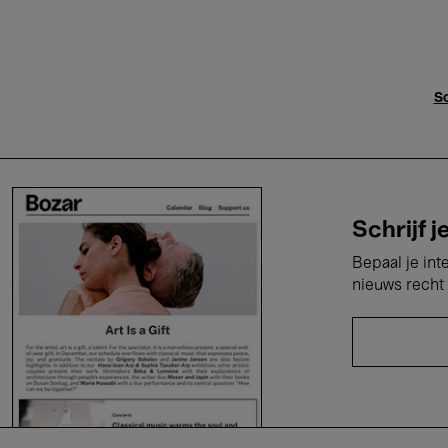
Sc
Schrijf j
Bepaal je int
nieuws recht 