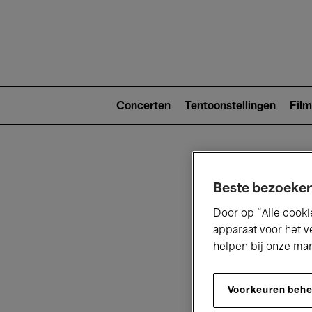
Main
navigat
Main
navigation
Concerten
Tentoonstellingen
Film
(level
2)
Beste bezoeker
Door op “Alle cooki
apparaat voor het v
helpen bij onze ma
V
Voorkeuren beh