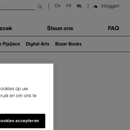
Inloggen
EN
FR
NL
Submit search
zoek
Steun ons
FAQ
e P(a)lace
Digital Arts
Bozar Books
cookies op uw
bruik en om ons te
 cookies accepteren