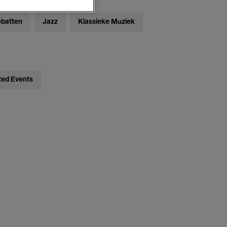
ebatten
Jazz
Klassieke Muziek
ted Events