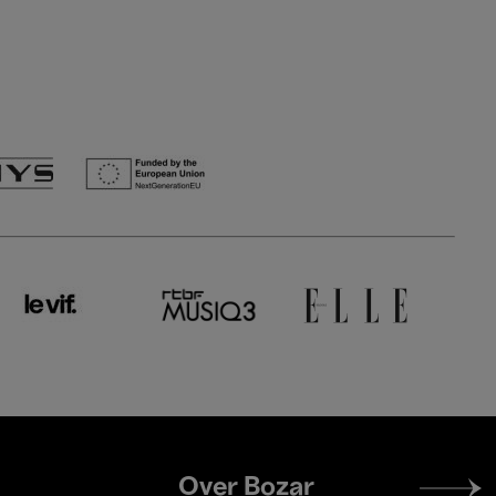
Footer
Over Bozar