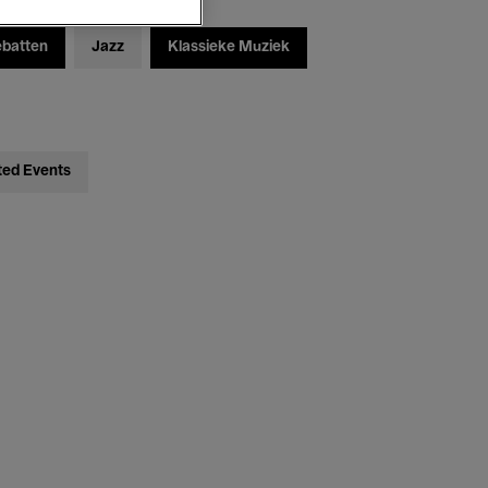
ebatten
Jazz
Klassieke Muziek
ted Events