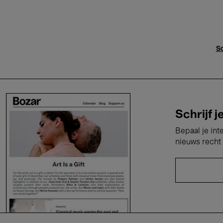
Sc
Schrijf j
Bepaal je int
nieuws recht 