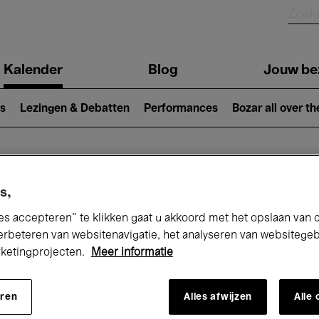
Kalender
Blog
Jouw be
ion
s
Lezingen & Debatten
Performances
Bozar all over th
Nu bij Bozar
s,
es accepteren” te klikken gaat u akkoord met het opslaan van 
erbeteren van websitenavigatie, het analyseren van websitege
rketingprojecten.
Meer informatie
andaag
Komende 7 dagen
April
eren
Alles afwijzen
Alle
Donderdag 01 - Vrijdag 30 April 2027