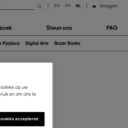
Inloggen
EN
FR
NL
Submit search
zoek
Steun ons
FAQ
e P(a)lace
Digital Arts
Bozar Books
cookies op uw
bruik en om ons te
 cookies accepteren