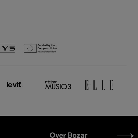
Footer
Over Bozar