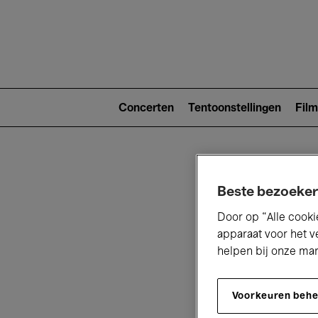
Main
navigat
Main
navigation
Concerten
Tentoonstellingen
Film
(level
2)
Beste bezoeker
Door op “Alle cooki
apparaat voor het v
helpen bij onze ma
V
Voorkeuren beh