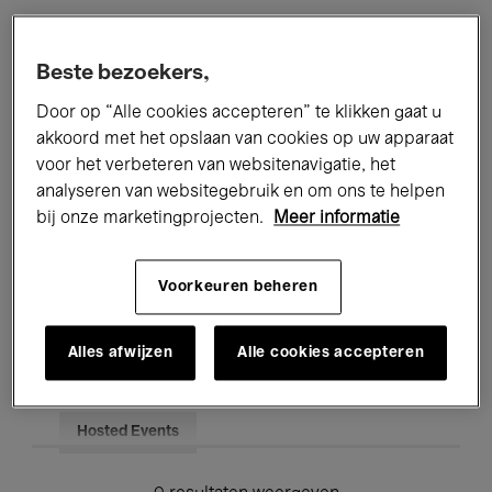
Alle evenementen
Concerten
Beste bezoekers,
Tentoonstellingen
Films
Door op “Alle cookies accepteren” te klikken gaat u
akkoord met het opslaan van cookies op uw apparaat
Performances
Lezingen & Debatten
voor het verbeteren van websitenavigatie, het
analyseren van websitegebruik en om ons te helpen
Jazz
Klassieke Muziek
Global Music
bij onze marketingprojecten.
Meer informatie
Elektronische Muziek
Voorkeuren beheren
Voor iedereen
Kids’ Palace
Alles afwijzen
Alle cookies accepteren
Onderwijs
Rondleidingen
Hosted Events