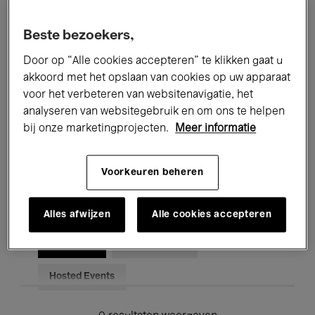
Alle evenementen
Concerten
Beste bezoekers,
Tentoonstellingen
Films
Door op “Alle cookies accepteren” te klikken gaat u
akkoord met het opslaan van cookies op uw apparaat
Performances
Lezingen & Debatten
voor het verbeteren van websitenavigatie, het
analyseren van websitegebruik en om ons te helpen
Jazz
Klassieke Muziek
Global Music
bij onze marketingprojecten.
Meer informatie
Elektronische Muziek
Voorkeuren beheren
Voor iedereen
Kids’ Palace
Alles afwijzen
Alle cookies accepteren
Onderwijs
Rondleidingen
Hosted Events