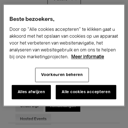
Alle evenementen
Concerten
Beste bezoekers,
Door op “Alle cookies accepteren” te klikken gaat u
Tentoonstellingen
Films
akkoord met het opslaan van cookies op uw apparaat
voor het verbeteren van websitenavigatie, het
Performances
Lezingen & Debatten
analyseren van websitegebruik en om ons te helpen
Jazz
Klassieke Muziek
Global Music
bij onze marketingprojecten.
Meer informatie
Elektronische Muziek
Voorkeuren beheren
Alles afwijzen
Alle cookies accepteren
Voor iedereen
Kids’ Palace
Onderwijs
Rondleidingen
Hosted Events