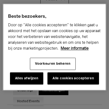
Alle evenementen
Concerten
Beste bezoekers,
Door op “Alle cookies accepteren” te klikken gaat u
Tentoonstellingen
Films
akkoord met het opslaan van cookies op uw apparaat
voor het verbeteren van websitenavigatie, het
Performances
Lezingen & Debatten
analyseren van websitegebruik en om ons te helpen
Jazz
Klassieke Muziek
Global Music
bij onze marketingprojecten.
Meer informatie
Elektronische Muziek
Voorkeuren beheren
Alles afwijzen
Alle cookies accepteren
Voor iedereen
Kids’ Palace
Onderwijs
Rondleidingen
Hosted Events